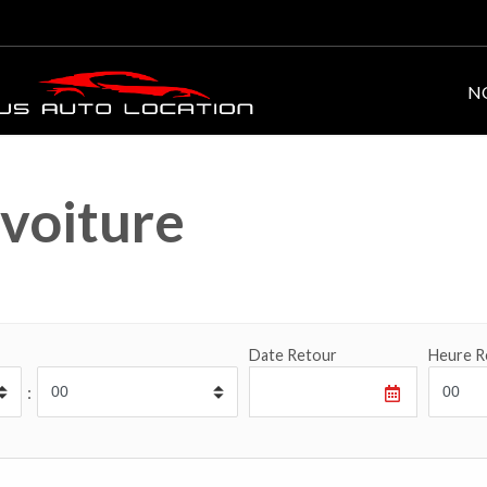
N
voiture
Date Retour
Heure R
: