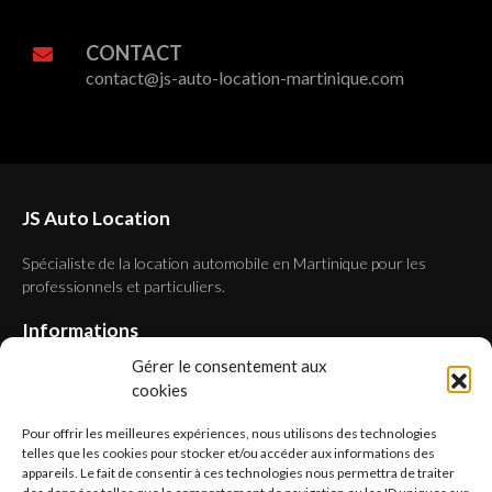
CONTACT
contact@js-auto-location-martinique.com
JS Auto Location
Spécialiste de la location automobile en Martinique pour les
professionnels et particuliers.
Informations
Gérer le consentement aux
À propos
cookies
Nous contacter
Mentions légales
Pour offrir les meilleures expériences, nous utilisons des technologies
Conditions générales
telles que les cookies pour stocker et/ou accéder aux informations des
Politique de cookies (UE)
appareils. Le fait de consentir à ces technologies nous permettra de traiter