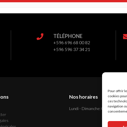
TÉLÉPHONE
+596 696 68 00 82
+596 596 37 34 21
Pour offrir 
ions
Nos horaires
cookies pour
ces technolo
navigation ou
Lundi - Dimanche: 06:00 - 23:00
consentement
cter
gales
générales